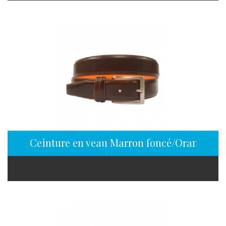
Ceinture en veau Marron foncé/Orange en