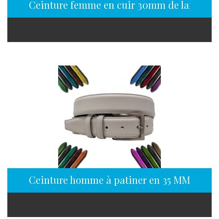
Ceinture femme en cuir 30mm de largeur
Ceinture homme à patiner en 35 MM