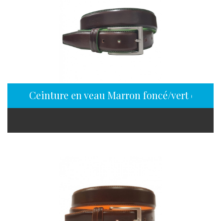
Ceinture en veau Marron foncé/vert en 35