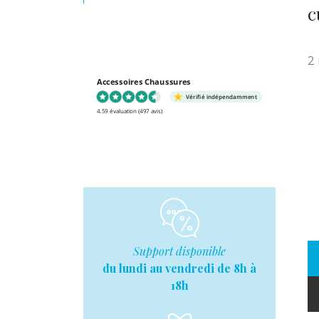
c
2 
Accessoires Chaussures
Vérifié indépendamment
4.59 évaluation
(497 avis)
Support disponible
du lundi au vendredi de 8h à
18h