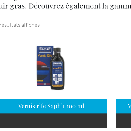
uir gras. Découvrez également la gam
résultats affichés
Vernis rife Saphir 100 ml
V