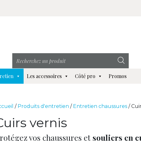
retien
Les accessoires
Côté pro
Promos
ccueil
/
Produits d'entretien
/
Entretien chaussures
/ Cui
Cuirs vernis
rotégez vos chaussures et
souliers en c