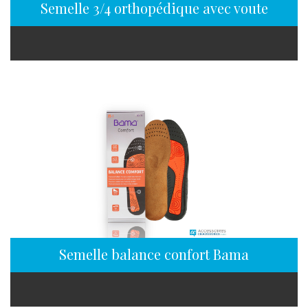
Semelle 3/4 orthopédique avec voute plant
Semelle balance confort Bama