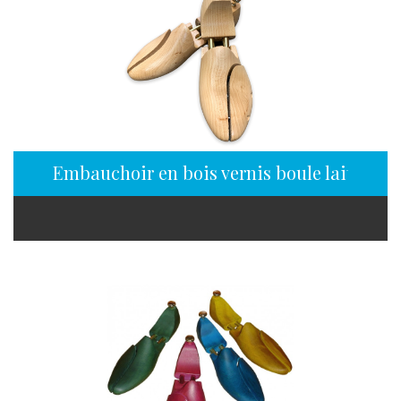
Embauchoir en bois vernis boule laiton