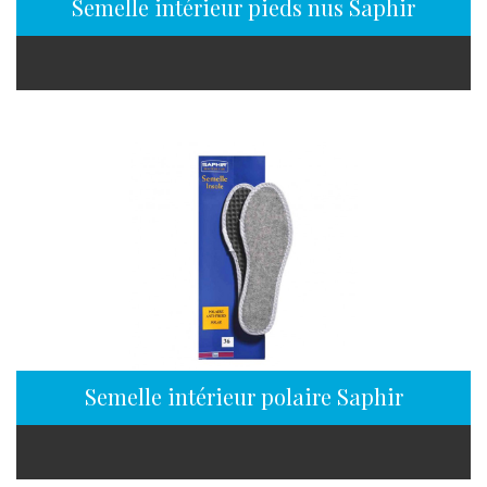
Semelle intérieur pieds nus Saphir
Semelle intérieur polaire Saphir