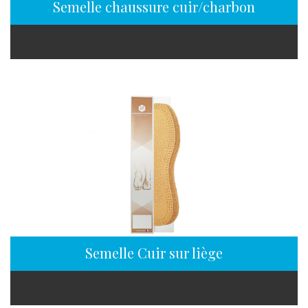
Semelle chaussure cuir/charbon
Semelle Cuir sur liège