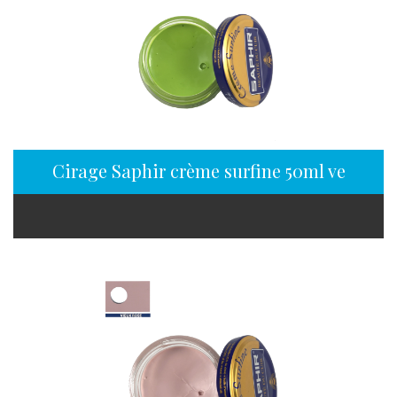
Cirage Saphir crème surfine 50ml vert p