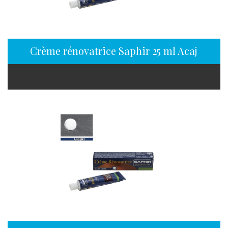
Crème rénovatrice Saphir 25 ml Acajou