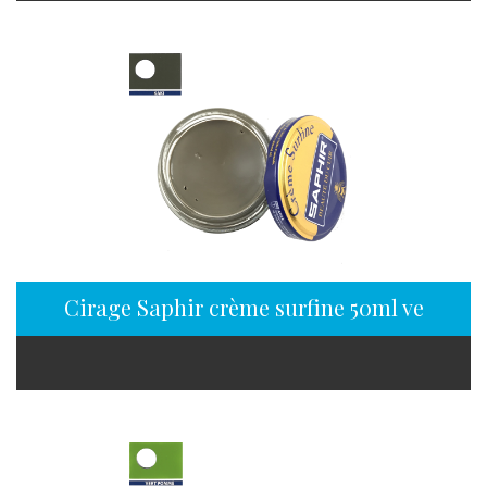
Cirage Saphir crème surfine 50ml vert kak