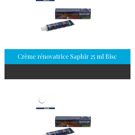
Crème rénovatrice Saphir 25 ml Biscuit