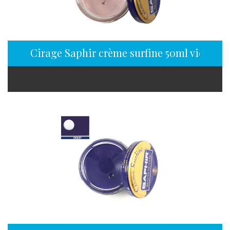
Cirage Saphir crème surfine 50ml vieux ro