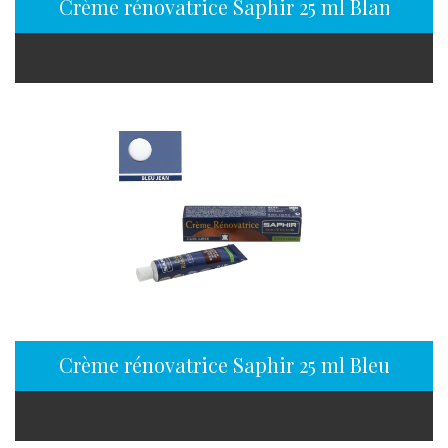
Crème rénovatrice Saphir 25 ml Blanc cass
Crème rénovatrice Saphir 25 ml Bleu jean