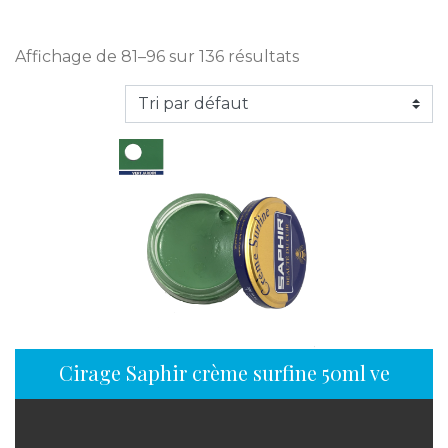
Affichage de 81–96 sur 136 résultats
Cirage Saphir crème surfine 50ml vert jard