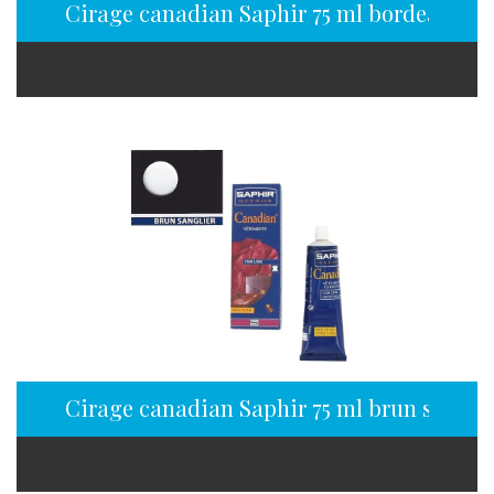
Cirage canadian Saphir 75 ml bordeaux
Cirage canadian Saphir 75 ml brun sangli