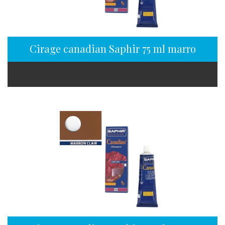
Cirage canadian Saphir 75 ml marron