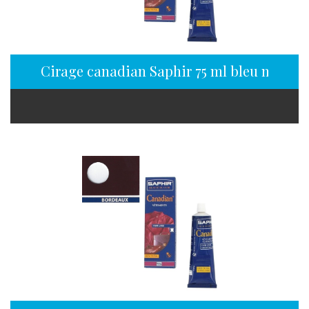
Cirage canadian Saphir 75 ml bleu marine