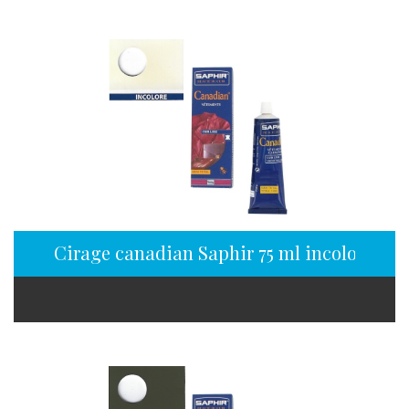
Cirage canadian Saphir 75 ml incolore