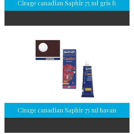
Cirage canadian Saphir 75 ml gris foncé
Cirage canadian Saphir 75 ml havane