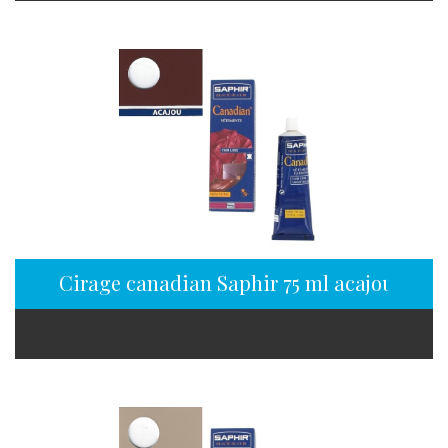
Cirage canadian Saphir 75 ml acajou