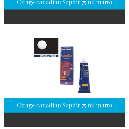
Cirage canadian Saphir 75 ml marron clai
Cirage canadian Saphir 75 ml marron fonc