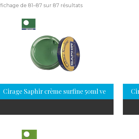
ffichage de 81–87 sur 87 résultats
Cirage Saphir crème surfine 50ml vert jardin
Ci