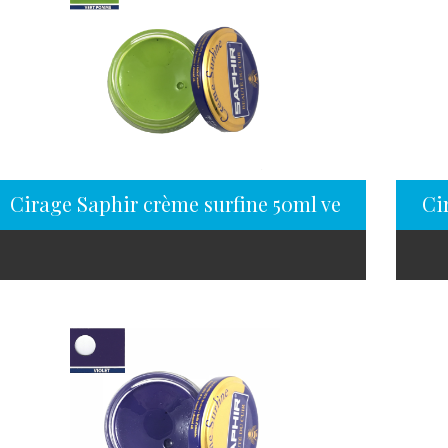
Cirage Saphir crème surfine 50ml vert pomme
Ci