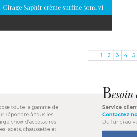
Cirage Saphir crème surfine 50ml vison
←
1
2
3
4
5
B
esoin 
pose toute la gamme de
Service clien
r répondre à tous les
Contactez n
arge choix d’accessoires
Du lundi au v
es lacets, chaussette et