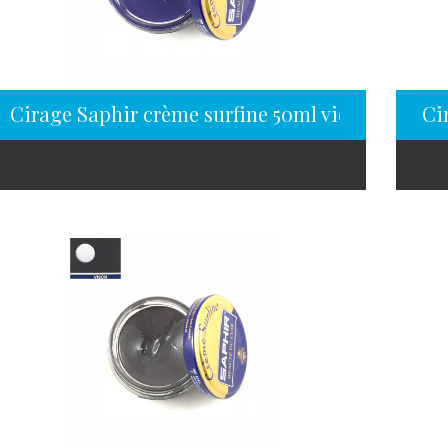
Cirage Saphir crème surfine 50ml violet
Ci