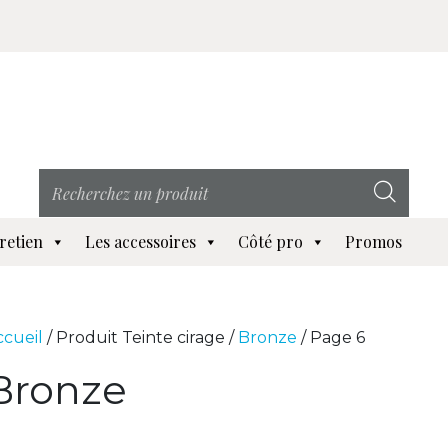
retien
Les accessoires
Côté pro
Promos
ccueil
/ Produit Teinte cirage /
Bronze
/ Page 6
Bronze