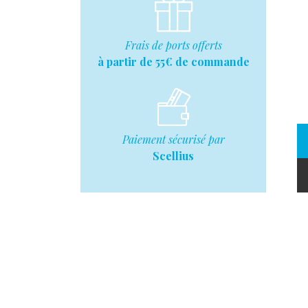
Frais de ports offerts
à partir de 55€ de commande
Paiement sécurisé par
Scellius