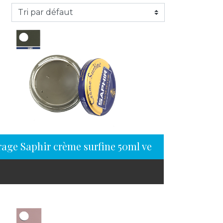
rage Saphir crème surfine 50ml vert kaki