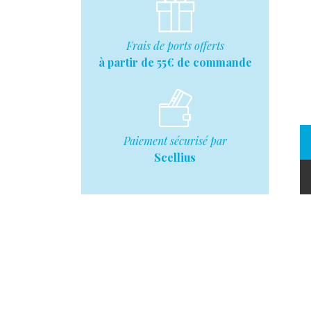
Frais de ports offerts
à partir de 55€ de commande
Paiement sécurisé par
Scellius