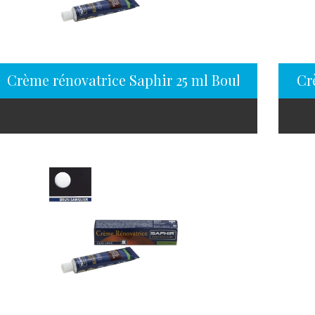
Crème rénovatrice Saphir 25 ml Bouleau
Cr