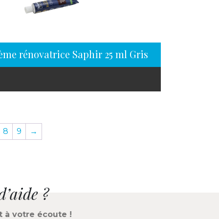
ème rénovatrice Saphir 25 ml Gris foncé
8
9
→
d’aide ?
t à votre écoute !