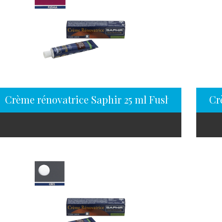
Crème rénovatrice Saphir 25 ml Fushia
Cr