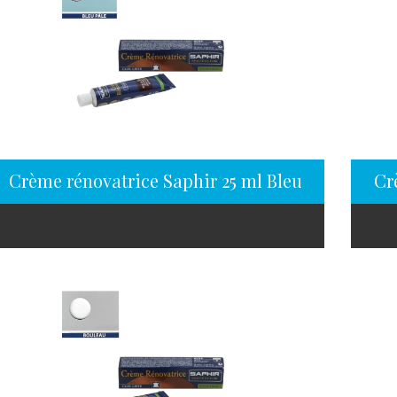
Crème rénovatrice Saphir 25 ml Bleu pâle
Cr