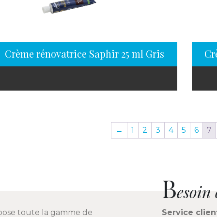
Crème rénovatrice Saphir 25 ml Gris
Cr
←
1
2
3
4
5
6
7
B
esoin 
pose toute la gamme de
Service clien