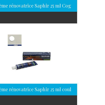
ème rénovatrice Saphir 25 ml Cognac
ème rénovatrice Saphir 25 ml couleur Crème