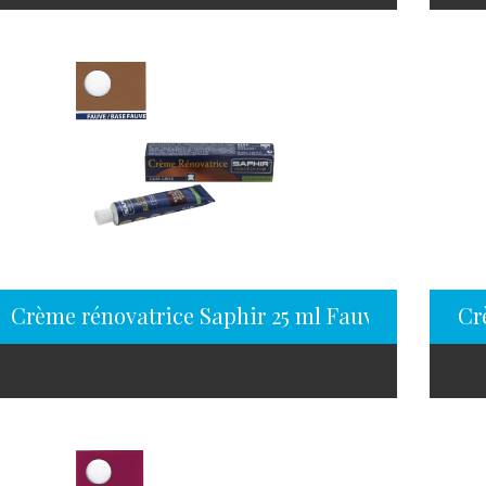
Crème rénovatrice Saphir 25 ml Fauve
Cr