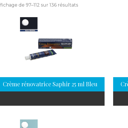
fichage de 97–112 sur 136 résultats
Crème rénovatrice Saphir 25 ml Bleu marine
Cr