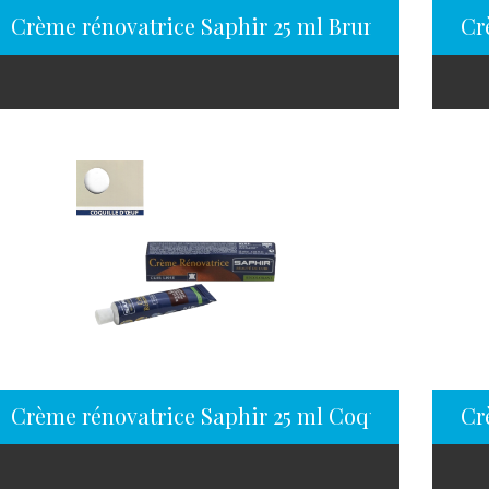
Crème rénovatrice Saphir 25 ml Brun sanglier
Cr
Crème rénovatrice Saphir 25 ml Coquille d’oeuf
Cr