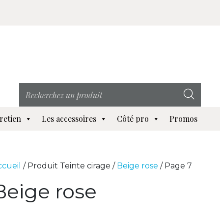
retien
Les accessoires
Côté pro
Promos
ccueil
/ Produit Teinte cirage /
Beige rose
/ Page 7
Beige rose