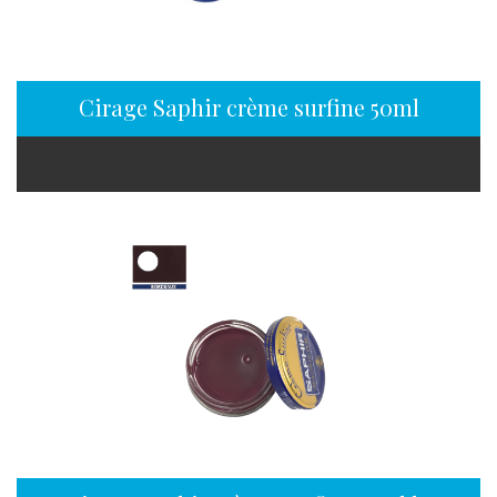
Cirage Saphir crème surfine 50ml