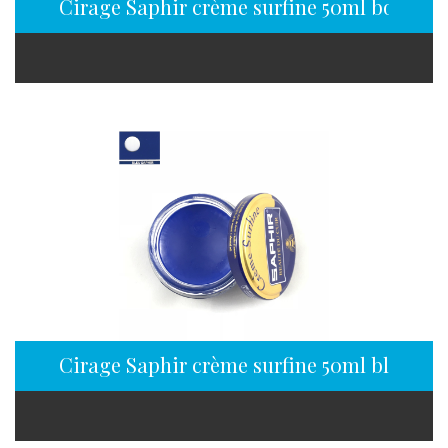
Cirage Saphir crème surfine 50ml bordeau
Cirage Saphir crème surfine 50ml bleu sap