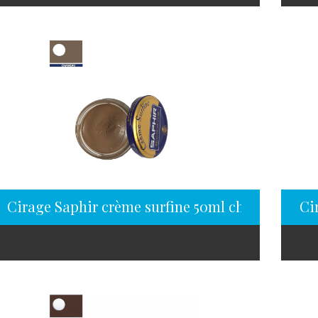
Cirage Saphir crème surfine 50ml chameau
Ci