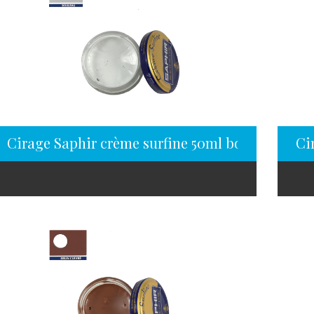
Cirage Saphir crème surfine 50ml bouleau
Ci