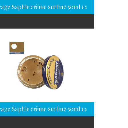
rage Saphir crème surfine 50ml campari
rage Saphir crème surfine 50ml caramel