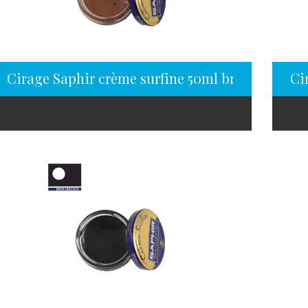
Cirage Saphir crème surfine 50ml brun cuivré
Ci