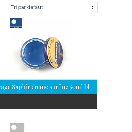
rage Saphir crème surfine 50ml bleu iris