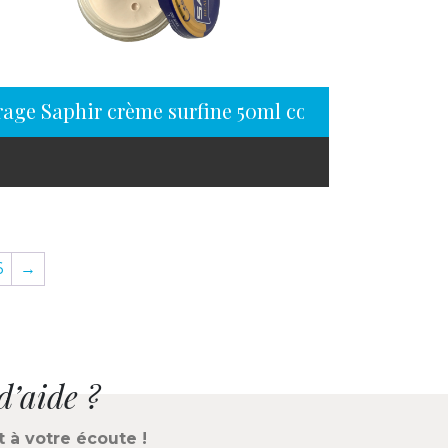
rage Saphir crème surfine 50ml coquille d’oeuf
6
→
d’aide ?
t à votre écoute !