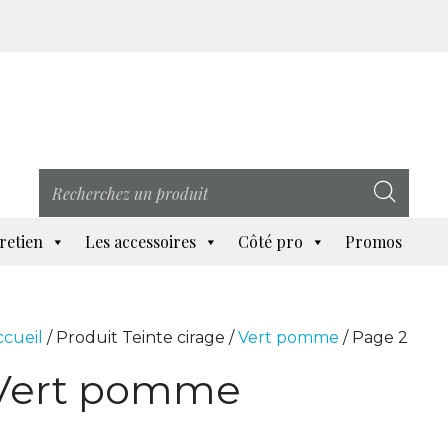
retien
Les accessoires
Côté pro
Promos
ccueil
/ Produit Teinte cirage /
Vert pomme
/ Page 2
Vert pomme