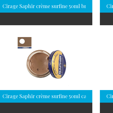
Cirage Saphir crème surfine 50ml brun sanglier
Ci
Cirage Saphir crème surfine 50ml canelle
Ci