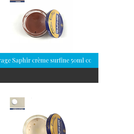
rage Saphir crème surfine 50ml cognac