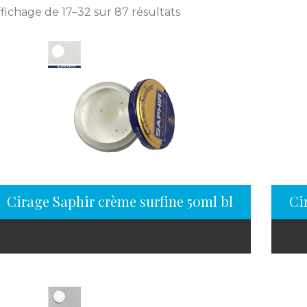
fichage de 17–32 sur 87 résultats
Cirage Saphir crème surfine 50ml blanc cassé
Ci