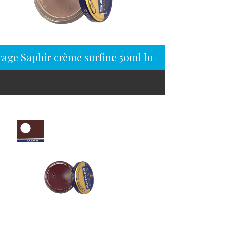
rage Saphir crème surfine 50ml brun rose