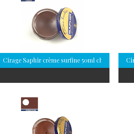
Cirage Saphir crème surfine 50ml chocolat
Ci