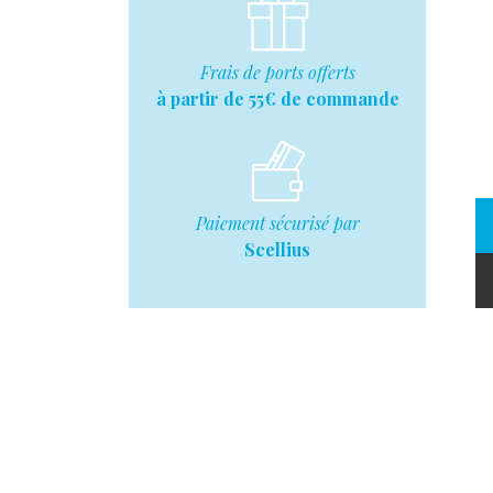
Frais de ports offerts
à partir de 55€ de commande
Paiement sécurisé par
Scellius