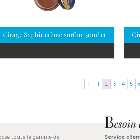
Cirage Saphir crème surfine 50ml cognac clair
Ci
←
1
2
3
4
5
B
esoin 
pose toute la gamme de
Service clien