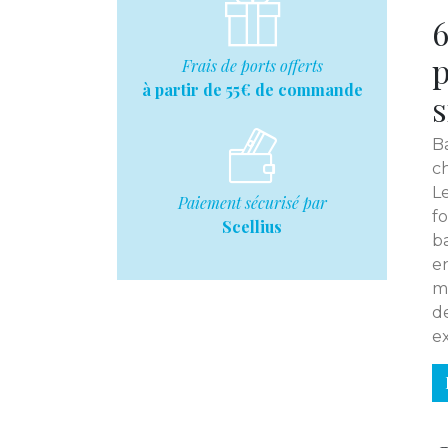
6
p
Frais de ports offerts
à partir de 55€ de commande
s
B
c
Le
Paiement sécurisé par
f
Scellius
b
en
m
d
ex