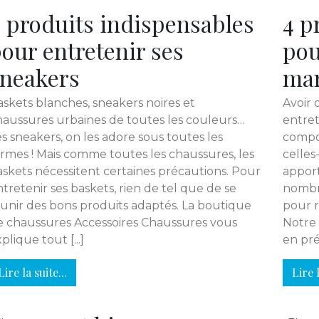
 produits indispensables
4 p
our entretenir ses
pou
neakers
mar
askets blanches, sneakers noires et
Avoir 
haussures urbaines de toutes les couleurs…
entret
s sneakers, on les adore sous toutes les
compos
ormes ! Mais comme toutes les chaussures, les
celles
askets nécessitent certaines précautions. Pour
apport
tretenir ses baskets, rien de tel que de se
nombre
unir des bons produits adaptés. La boutique
pour r
e chaussures Accessoires Chaussures vous
Notre 
plique tout [...]
en pré
Lire la suite...
Lire l