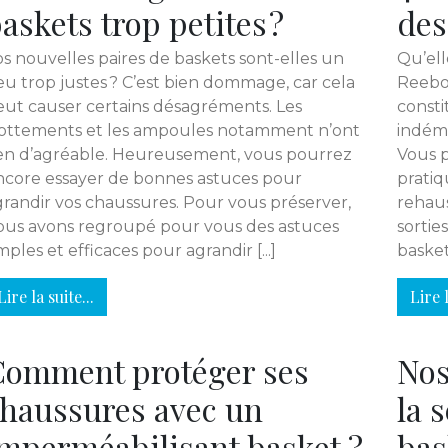
askets trop petites ?
des
s nouvelles paires de baskets sont-elles un
Qu’ell
eu trop justes ? C’est bien dommage, car cela
Reebok
eut causer certains désagréments. Les
consti
rottements et les ampoules notamment n’ont
indémo
ien d’agréable. Heureusement, vous pourrez
Vous 
ncore essayer de bonnes astuces pour
pratiq
grandir vos chaussures. Pour vous préserver,
rehaus
ous avons regroupé pour vous des astuces
sortie
mples et efficaces pour agrandir [...]
baskets
Lire la suite...
Lire l
Comment protéger ses
Nos
haussures avec un
la 
mperméabilisant basket ?
bas