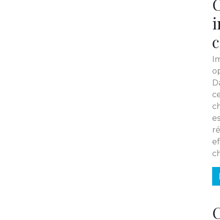
i
c
I
op
D
c
ch
e
ré
e
ch