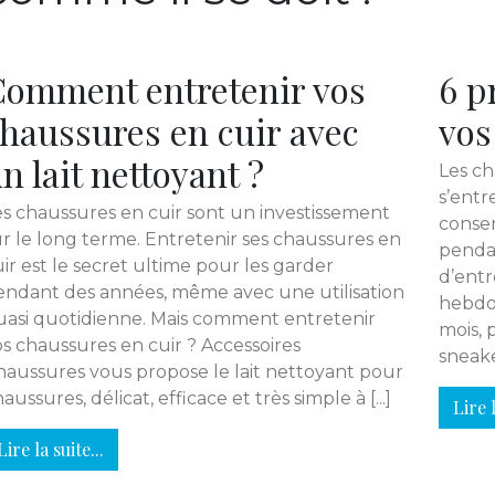
omment entretenir vos
6 p
haussures en cuir avec
vos
n lait nettoyant ?
Les ch
s’entr
es chaussures en cuir sont un investissement
conser
ur le long terme. Entretenir ses chaussures en
pendan
ir est le secret ultime pour les garder
d’entr
endant des années, même avec une utilisation
hebdo
uasi quotidienne. Mais comment entretenir
mois, 
s chaussures en cuir ? Accessoires
sneake
haussures vous propose le lait nettoyant pour
aussures, délicat, efficace et très simple à [...]
Lire l
Lire la suite...