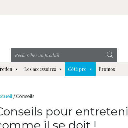
retien
Les accessoires
Côté pro
Promos
ccueil
/
Conseils
Conseils pour entreten
comme il se doit !