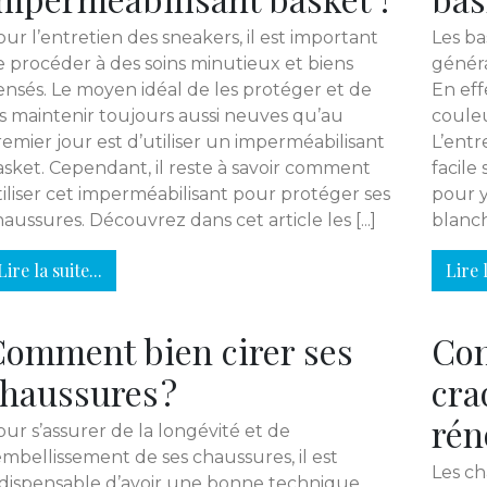
ur l’entretien des sneakers, il est important
Les ba
e procéder à des soins minutieux et biens
généra
ensés. Le moyen idéal de les protéger et de
En eff
es maintenir toujours aussi neuves qu’au
couleu
emier jour est d’utiliser un imperméabilisant
L’entr
asket. Cependant, il reste à savoir comment
facile
iliser cet imperméabilisant pour protéger ses
pour y
aussures. Découvrez dans cet article les [...]
blanche
Lire la suite...
Lire l
omment bien cirer ses
Com
haussures ?
cra
rén
ur s’assurer de la longévité et de
embellissement de ses chaussures, il est
Les ch
ndispensable d’avoir une bonne technique