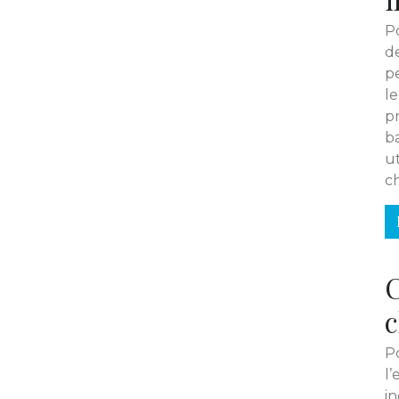
Po
d
p
l
pr
b
ut
ch
C
c
Po
l’
i