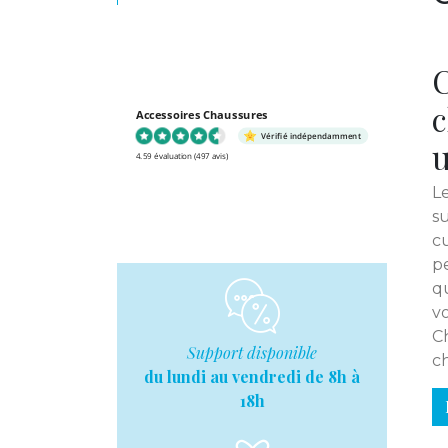
C
c
Accessoires Chaussures
Vérifié indépendamment
u
4.59 évaluation
(497 avis)
L
s
cu
p
q
vo
C
Support disponible
ch
du lundi au vendredi de 8h à
18h