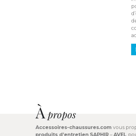
po
d’
de
co
ac
À
propos
Accessoires-chaussures.com
vous pro
produits d’entretien
SAPHIR
–
AVEL
pou