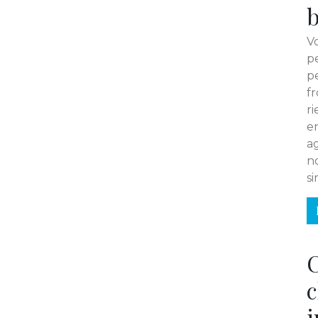
b
Vo
p
p
f
r
e
a
n
si
c
i