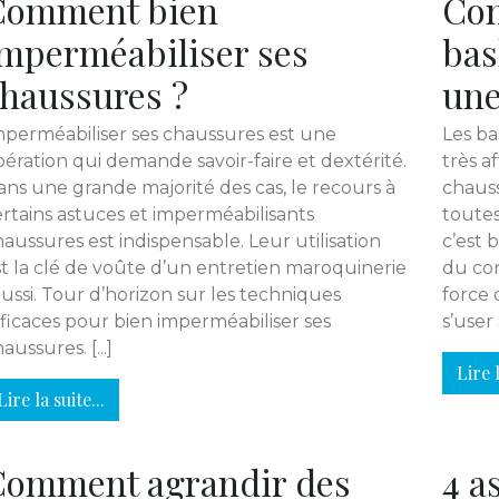
Comment bien
Com
mperméabiliser ses
bas
haussures ?
une
mperméabiliser ses chaussures est une
Les ba
ération qui demande savoir-faire et dextérité.
très a
ans une grande majorité des cas, le recours à
chaus
ertains astuces et imperméabilisants
toutes 
aussures est indispensable. Leur utilisation
c’est 
st la clé de voûte d’un entretien maroquinerie
du con
ussi. Tour d’horizon sur les techniques
force 
fficaces pour bien imperméabiliser ses
s’user 
aussures. [...]
Lire l
Lire la suite...
Comment agrandir des
4 a