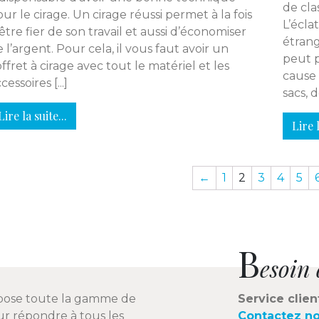
de cla
ur le cirage. Un cirage réussi permet à la fois
L’éclat
être fier de son travail et aussi d’économiser
étrang
 l’argent. Pour cela, il vous faut avoir un
peut p
ffret à cirage avec tout le matériel et les
cause 
cessoires [...]
sacs, d
Lire la suite...
Lire l
←
1
2
3
4
5
B
esoin 
pose toute la gamme de
Service clien
r répondre à tous les
Contactez n