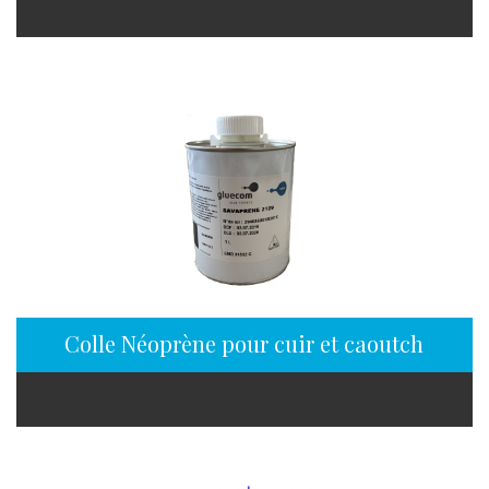
Colle Néoprène pour cuir et caoutchouc 1L