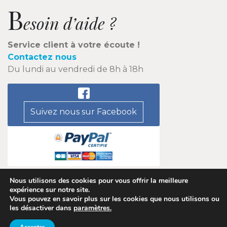
B
esoin d’aide ?
Service client à votre écoute !
Contactez nous
Du lundi au vendredi de 8h à 18h
Suivez nous sur Facebook
Nous utilisons des cookies pour vous offrir la meilleure
expérience sur notre site.
Vous pouvez en savoir plus sur les cookies que nous utilisons ou
©accessoires-chaussures.com 2026 |
Contact
|
Plan du
les désactiver dans
paramètres
.
site
|
CGU
|
CGV
|
Mentions légales