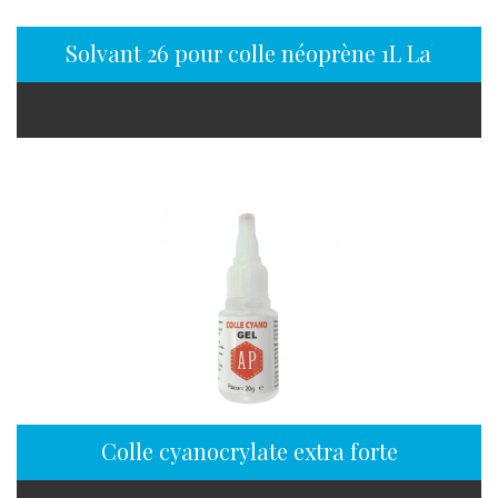
Solvant 26 pour colle néoprène 1L Labord
Colle cyanocrylate extra forte