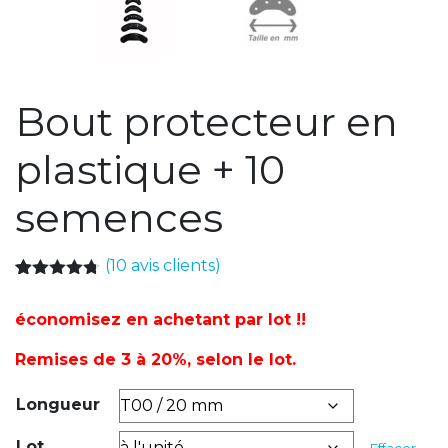
Bout protecteur en
plastique + 10
semences
(
10
avis clients)
Noté
10
4.70
sur 5
économisez en achetant par lot !!
basé sur
notations
client
Remises de 3 à 20%, selon le lot.
Longueur
Lot
Effacer