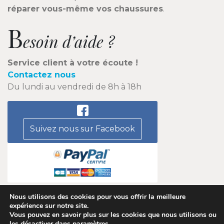
réparer vous-même vos chaussures
.
B
esoin d’aide ?
Service client à votre écoute !
Contactez nous
Du lundi au vendredi de 8h à 18h
Suivez nous sur Facebook
Nous utilisons des cookies pour vous offrir la meilleure
expérience sur notre site.
Vous pouvez en savoir plus sur les cookies que nous utilisons ou
©accessoires-chaussures.com 2026 |
Contact
|
Plan du
les désactiver dans
paramètres
.