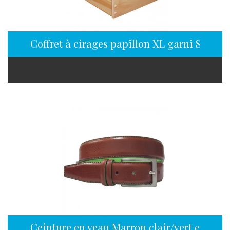
Coffret à cirages papillon XL garni SAPHI
Ceinture en veau Marron clair/vert en 35 