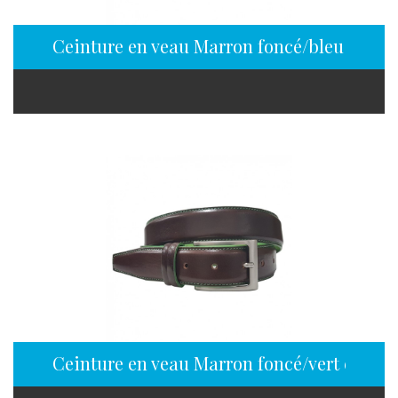
Ceinture en veau Marron foncé/bleu en 35
Ceinture en veau Marron foncé/vert en 35