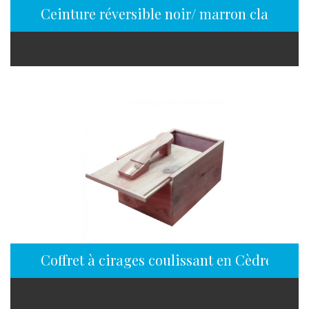
Ceinture réversible noir/ marron clair 35
Coffret à cirages coulissant en Cèdre