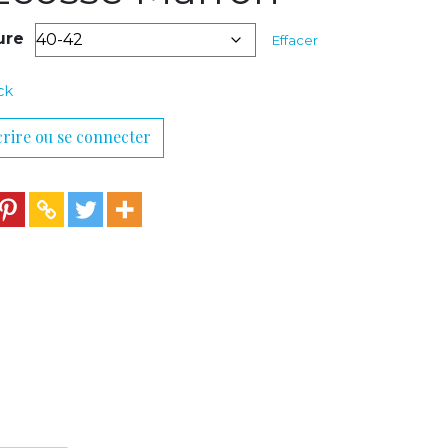
ure
Effacer
ck
crire ou se connecter