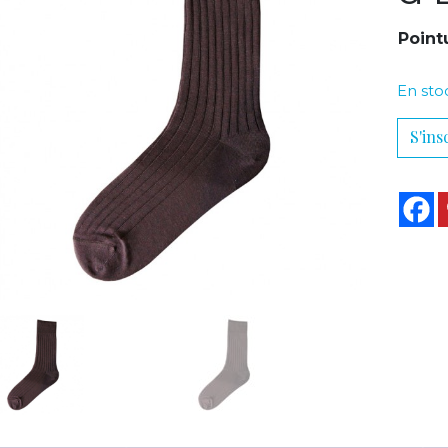
Point
En sto
S'ins