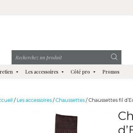
retien
Les accessoires
Côté pro
Promos
ccueil
/
Les accessoires
/
Chaussettes
/ Chaussettes fil d’
Ch
d’