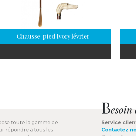
Chausse-pied Ivory lévrier
B
esoin 
pose toute la gamme de
Service clien
r répondre à tous les
Contactez n