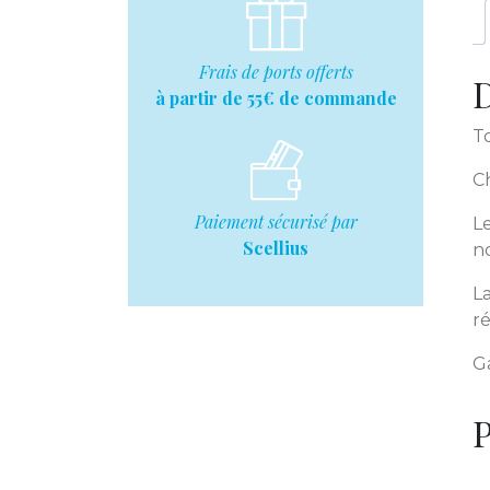
Frais de ports offerts
D
à partir de 55€ de commande
To
C
Paiement sécurisé par
Le
Scellius
n
La
ré
G
P