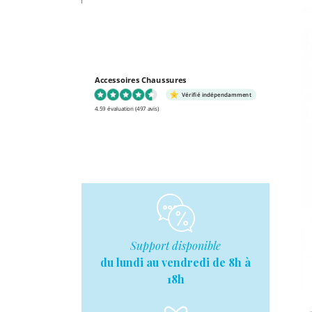
Accessoires Chaussures
Vérifié indépendamment
4.59 évaluation
(497 avis)
Support disponible
du lundi au vendredi de 8h à
18h