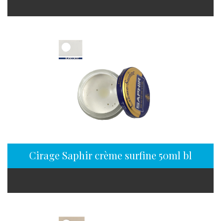
Cirage Saphir crème surfine 50ml blanc ca