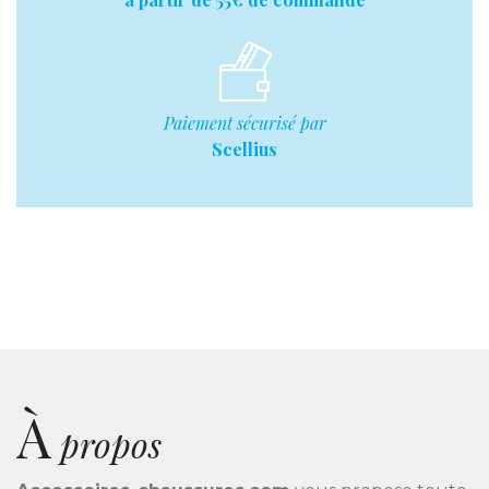
Paiement sécurisé par
Scellius
À
propos