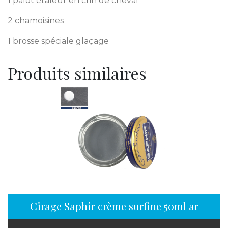
1 palot étaleur en crin de cheval
2 chamoisines
1 brosse spéciale glaçage
Produits similaires
Cirage Saphir crème surfine 50ml argent