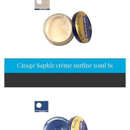
Cirage Saphir crème surfine 50ml beige ro