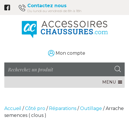
Contactez nous
Du lundi au vendredi de 8h à 18h
Mon compte
MENU
Accueil
/
Côté pro
/
Réparations
/
Outillage
/ Arrache
semences ( clous )