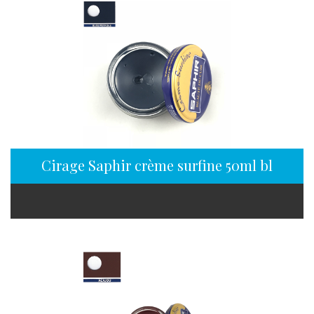
Cirage Saphir crème surfine 50ml bleu pét