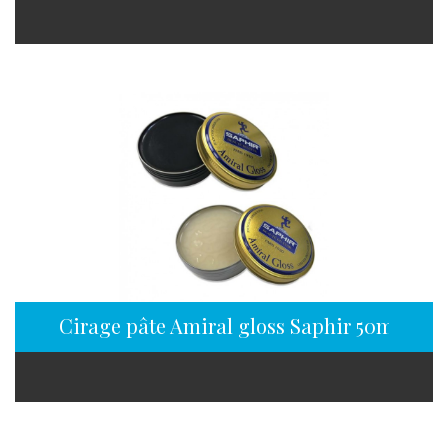
Cirage pâte Amiral gloss Saphir 50ml